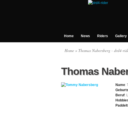
Home
News
Riders
Gallery
Home
» Thomas Nabersberg - drd4-rid
Thomas Naber
Name
:
Geburt
Beruf
: 
Hobbie
Paddelt