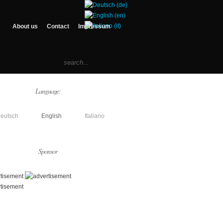
About us
Contact
Impressum
Language:
eutsch
English
Italiano
Sponsor