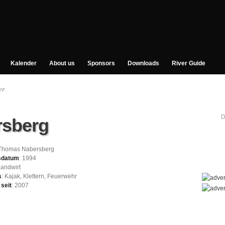
Kalender
About us
Sponsors
Downloads
River Guide
er
D
sberg
 Thomas Nabersberg
sdatum
: 1994
Landwirt
s
: Kajak, Klettern, Feuerwehr
 seit
: 2007