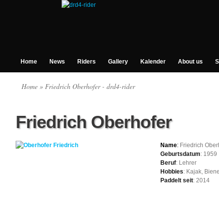
Home
News
Riders
Gallery
Kalender
About us
S
Home
» Friedrich Oberhofer - drd4-rider
Friedrich Oberhofer
Name
:
Friedrich Ober
Geburtsdatum
: 1959
Beruf
: Lehrer
Hobbies
: Kajak, Bien
Paddelt seit
: 2014