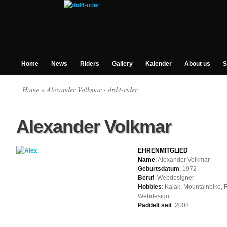
Home
News
Riders
Gallery
Kalender
About us
S
Home
» Alexander Volkmar - drd4-rider
Alexander Volkmar
EHRENMITGLIED
Name
:
Alexander Volkmar
Geburtsdatum
: 1972
Beruf
: Webdesigner
Hobbies
: Kajak, Mountainbike,
Webdesign
Paddelt seit
: 2008