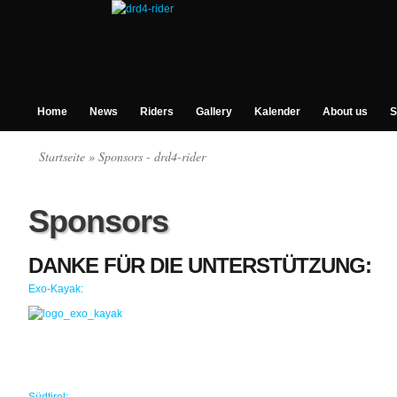
Home
News
Riders
Gallery
Kalender
About us
S
Startseite
» Sponsors - drd4-rider
Sponsors
DANKE FÜR DIE UNTERSTÜTZUNG:
Exo-Kayak: