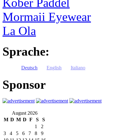
Kober Paddel
Mormaii Eyewear
La Ola
Sprache:
Deutsch
English
Italiano
Sponsor
August 2026
M
D
M
D
F
S
S
1
2
3
4
5
6
7
8
9