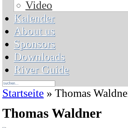
Video
Kalender
About us
Sponsors
Downloads
River Guide
Startseite
» Thomas Waldner 
Thomas Waldner