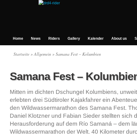
Home
News
Riders
Gallery
Kalender
About us
S
Startseite
»
Allgemein
» Samana Fest – Kolumbien
Samana Fest – Kolumbie
Mitten im dichten Dschungel Kolumbiens, unweit
erlebten drei Südtiroler Kajakfahrer ein Abenteue
den Wildwassermarathon des Samana Fest. Th
Daniel Klotzner und Fabian Sieder stellten sich 
Herausforderung auf dem Río Samaná – dem lä
Wildwassermarathon der Welt. 40 Kilometer dur