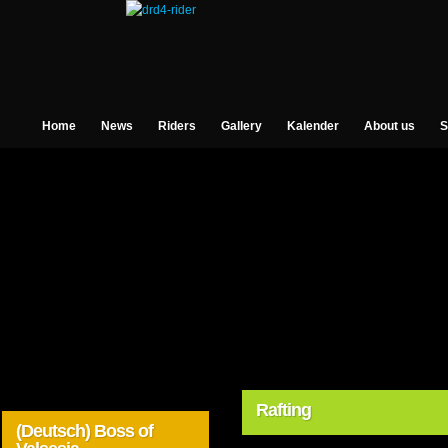
Home
News
Riders
Gallery
Kalender
About us
S
Rafting
(Deutsch) Boss of