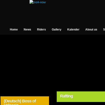
Home
News
Riders
Gallery
Kalender
About us
S
Rafting
(Deutsch) Boss of