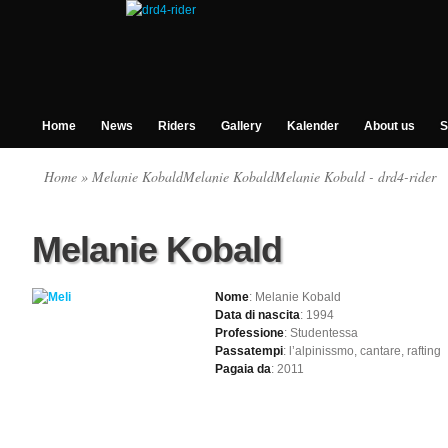
Home
News
Riders
Gallery
Kalender
About us
S
Home
» Melanie KobaldMelanie KobaldMelanie Kobald - drd4-rider
Melanie Kobald
Nome
: Melanie Kobald
Data di nascita
: 1994
Professione
: Studentessa
Passatempi
: l’alpinissmo, cantare, rafting
Pagaia da
: 2011