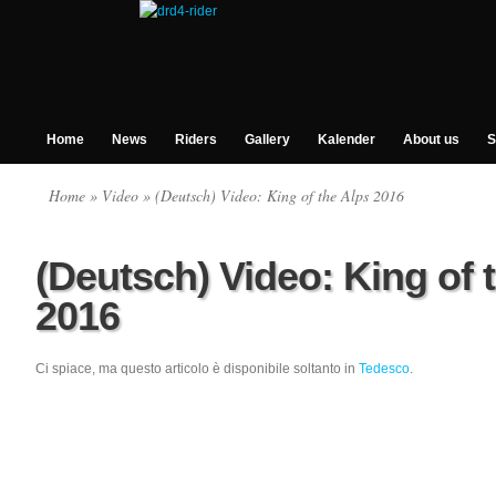
Home
News
Riders
Gallery
Kalender
About us
S
Home
»
Video
» (Deutsch) Video: King of the Alps 2016
(Deutsch) Video: King of 
2016
Ci spiace, ma questo articolo è disponibile soltanto in
Tedesco
.